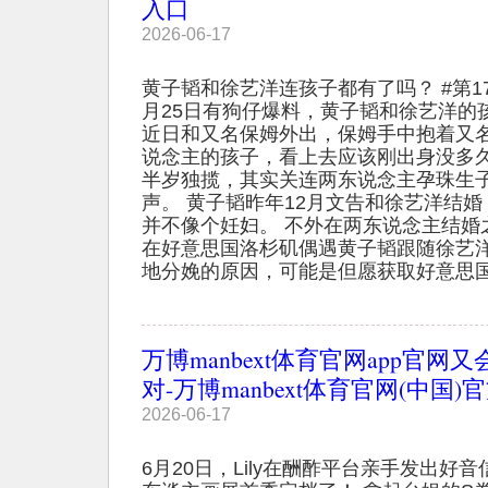
入口
2026-06-17
黄子韬和徐艺洋连孩子都有了吗？ #第17
月25日有狗仔爆料，黄子韬和徐艺洋的
近日和又名保姆外出，保姆手中抱着又
说念主的孩子，看上去应该刚出身没多
半岁独揽，其实关连两东说念主孕珠生
声。 黄子韬昨年12月文告和徐艺洋结
并不像个妊妇。 不外在两东说念主结婚
在好意思国洛杉矶偶遇黄子韬跟随徐艺
地分娩的原因，可能是但愿获取好意思国国
万博manbext体育官网app官网
对-万博manbext体育官网(中国
2026-06-17
6月20日，Lily在酬酢平台亲手发出好音信：