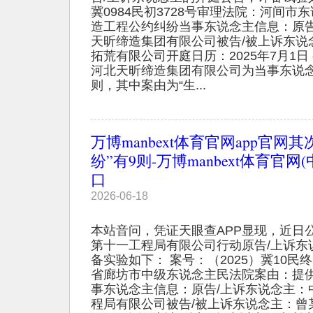
冀0984民初3728号审理法院：河间
造工程公约纠纷当事东说念主信息：原告
天昕缔造集团有限公司被告/被上诉东说
拓荒有限公司开庭日历：2025年7月1
河北天昕缔造集团有限公司为当事东说念
则，其中案由为“生...
万博manbext体育官网app官网
纷”有9则-万博manbext体育官
口
2026-06-18
本站音问，凭证天眼查APP显现，近日
第十一工程局有限公司行动原告/上诉东
备实验如下： 案号：（2025）冀10民
省廊坊市中级东说念主民法院案由：提
事东说念主信息：原告/上诉东说念主：
程局有限公司被告/被上诉东说念主：曾某