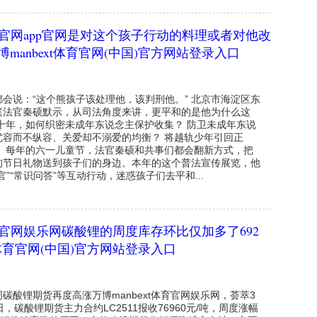
t体育官网app官网是对这个孩子行动的料理或者对他改
manbext体育官网(中国)官方网站登录入口
会说：“这个熊孩子该处理他，该判刑他。” 北京市海淀区东
庭法官秦硕默示，从司法角度来讲，更平和的是他为什么这
十年，如何织密未成年东说念主保护收集？ 防卫未成年东说
优容而不纵容、关爱却不溺爱的均衡？ 将越轨少年引回正
。 每年的六一儿童节，法官秦硕和共事们都会翻新方式，把
的节日礼物送到孩子们的身边。本年的这个普法宣传展览，他
”“常识问答”等互动行动，迷惑孩子们去平和...
t体育官网娱乐网碳酸锂的周度库存环比仅加多了692
xt体育官网(中国)官方网站登录入口
碳酸锂期货再度高涨万博manbext体育官网娱乐网，荟萃3
，碳酸锂期货主力合约LC2511报收76960元/吨，周度涨幅