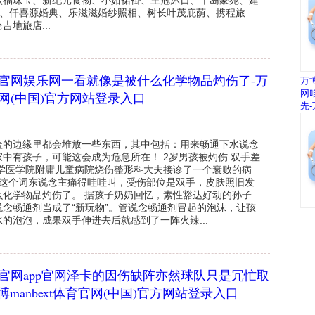
。六福珠宝、新纪元食物、小茹裙褂、王冠沐日、半岛豪苑、建
垫、仟喜源婚典、乐滋滋婚纱照相、树长叶茂庇荫、携程旅
地旅店...
t体育官网娱乐网一看就像是被什么化学物品灼伤了-万
万博
网
育官网(中国)官方网站登录入口
先-
盖的边缘里都会堆放一些东西，其中包括：用来畅通下水说念
中有孩子，可能这会成为危急所在！ 2岁男孩被灼伤 双手差
大学医学院附庸儿童病院烧伤整形科大夫接诊了一个衰败的病
数这个词东说念主痛得哇哇叫，受伤部位是双手，皮肤照旧发
么化学物品灼伤了。 据孩子奶奶回忆，素性豁达好动的孙子
念畅通剂当成了“新玩物”。管说念畅通剂冒起的泡沫，让孩
的泡泡，成果双手伸进去后就感到了一阵火辣...
t体育官网app官网泽卡的因伤缺阵亦然球队只是冗忙取
manbext体育官网(中国)官方网站登录入口