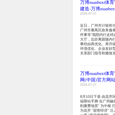
万博manbex
建造-万博manb
2026-07-27
近日，广州市计较和
广州市番禺区政务服
件事等“我陪内行走经
大厅，近距离跟随内
事经由再优化、再升
环境优化、企业友好
关系部门指导和雅致东
万博manbext
网(中国)官方网
2026-07-27
8月10日下昼 由花齐
福驿站手脚 在广州融
削糜费场景” 为中枢
为花齐 “甜密经济” 