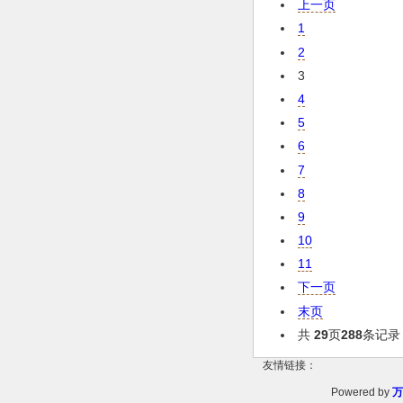
上一页
1
2
3
4
5
6
7
8
9
10
11
下一页
末页
共
29
页
288
条记录
友情链接：
Powered by
万