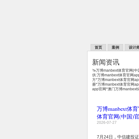
首页
案例
设计
新闻资讯
🦄万博manbext体育官网
供:万博manbext体育官网ap
方*万博manbext体育官网a
册*万博manbext体育官网a
app官网*澳门万博manbex
万博manbext
体育官网(中国)
2026-07-27
7月24日，中信建投