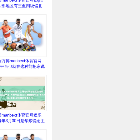
manbext体育官网app官
大部地区有三至四级偏北
万博manbext体育官网
pp平台但就在这种能把东说
manbext体育官网娱乐
每年3月30日是华东说念主